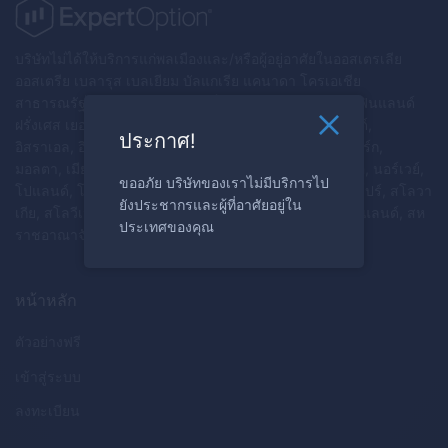
บริษัทไม่ได้ให้บริการแก่พลเมืองและ/หรือผู้อยู่อาศัยในออสเตรเลีย
ออสเตรีย เบลารุส เบลเยียม บัลแกเรีย แคนาดา โครเอเชีย
สาธารณรัฐไซปรัส สาธารณรัฐเช็ก เดนมาร์ก เอสโตเนีย ฟินแลนด์
ฝรั่งเศส เยอรมนี กรีซ ฮังการี ไอซ์แลนด์ อิหร่าน, ไอร์แลนด์,
ประกาศ!
อิสราเอล, อิตาลี, ลัตเวีย, ลิกเตนสไตน์, ลิทัวเนีย, ลักเซมเบิร์ก,
มอลตา, เมียนมาร์, เนเธอร์แลนด์, นิวซีแลนด์, เกาหลีเหนือ, นอร์เวย์,
ขออภัย บริษัทของเราไม่มีบริการไป
โปแลนด์, โปรตุเกส, เปอร์โตริโก, โรมาเนีย, รัสเซีย, สิงคโปร์, สโลวา
ยังประชากรและผู้ที่อาศัยอยู่ใน
เกีย, สโลวีเนีย, ซูดานใต้, สเปน, ซูดาน, สวีเดน, สวิตเซอร์แลนด์, สห
ประเทศของคุณ
ราชอาณาจักร, ยูเครน, สหรัฐอเมริกา, เยเมน
หน้าหลัก
ตัวอย่างฟรี
เข้าสู่ระบบ
ลงทะเบียน